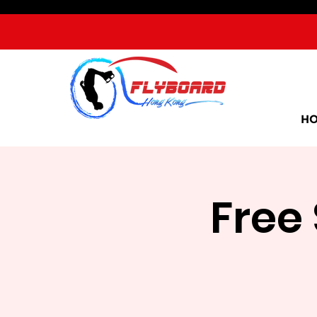
H
Free