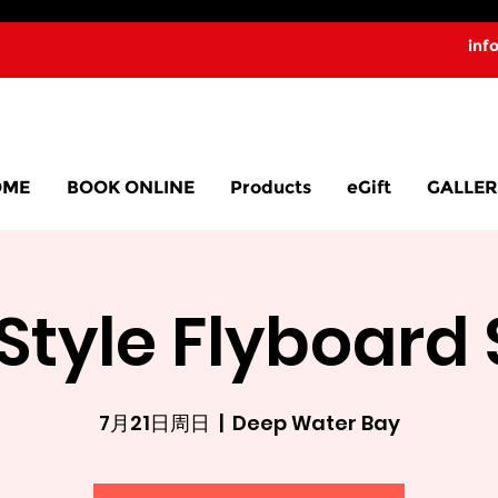
inf
OME
BOOK ONLINE
Products
eGift
GALLER
 Style Flyboard
7月21日周日
  |  
Deep Water Bay