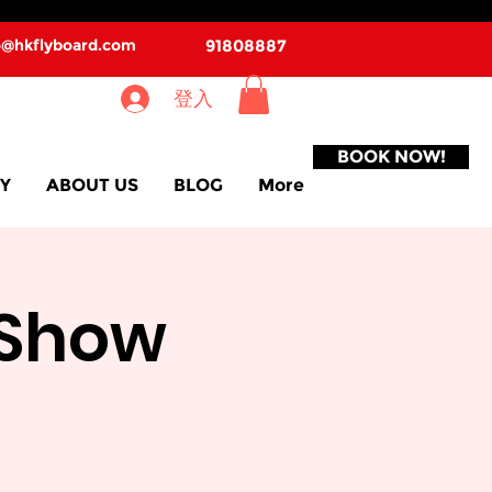
o@hkflyboard.com
91808887
登入
BOOK NOW!
Y
ABOUT US
BLOG
More
 Show